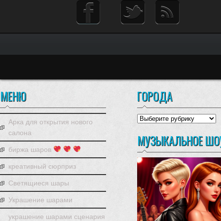
МЕНЮ
ГОРОДА
города
Арка для открытия нового
салона
МУЗЫКАЛЬНОЕ ШО
биржа шаров
креативный сюрприз
Светящиеся шары
Украшение шарами
украшение шарами сценария