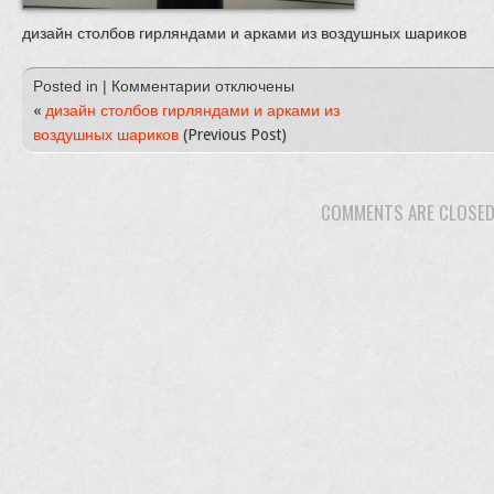
дизайн столбов гирляндами и арками из воздушных шариков
к
Posted in |
Комментарии
отключены
записи
«
дизайн столбов гирляндами и арками из
дизайн
воздушных шариков
(Previous Post)
столбов
гирляндами
и
COMMENTS ARE CLOSE
арками
из
воздушных
шариков