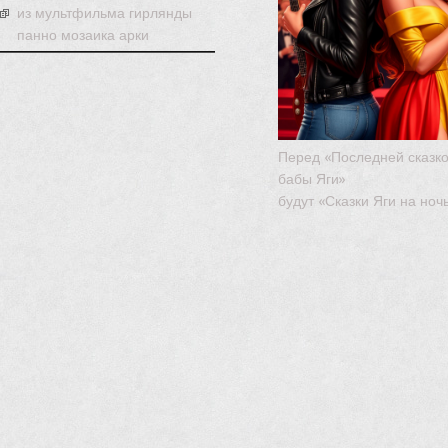
из мультфильма гирлянды
панно мозаика арки
Перед «Последней сказк
бабы Яги»
будут «Сказки Яги на ноч