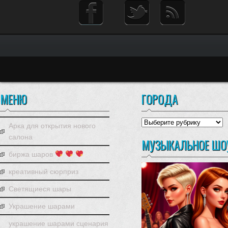
МЕНЮ
ГОРОДА
города
Арка для открытия нового
салона
МУЗЫКАЛЬНОЕ ШО
биржа шаров
креативный сюрприз
Светящиеся шары
Украшение шарами
украшение шарами сценария