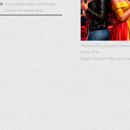
из мультфильма гирлянды
панно мозаика арки
Перед «Последней сказк
бабы Яги»
будут «Сказки Яги на ноч