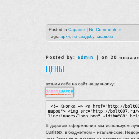
Posted in
Саранск
|
No Comments »
Tags:
арки
,
на свадьбу
,
свадьба
Posted by:
admin
| on 20 январ
ЦЕНЫ
возьми себе на сайт нашу кнопку:
В дорогом оформлении мы используем луч
Qualatex, в бюджетном – итальянские. Недо
часа Заказ принимается на электронную поч