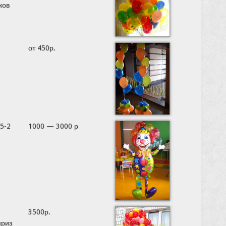
ков
от 450р.
5-2
1000 — 3000 р
3500р.
приз