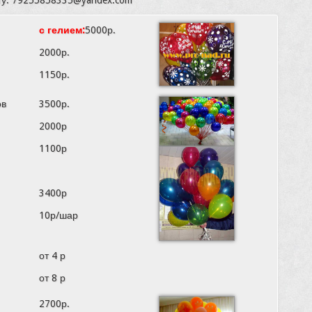
с гелием:
5000р.
2000р.
1150р.
ов
3500р.
2000р
1100р
3400р
10р/шар
от 4 р
от 8 р
2700р.